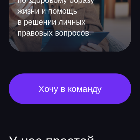
Знакомим с командой
и наставником,
рассказываем о продукте
и процессах, даём первые
рабочие задачи
Стажировка
в ЮMoney
Подойдёт как для новичков
без опыта, так и для тех, кто
уже делает первые шаги в IT