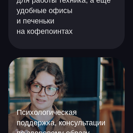
Собеседование
Рассказываем о компании
и наших задачах,
побольше узнаём о ваших
Крутые конференции
навыках
и митапы, которые будут
полезны в работе
Адаптация
Хочу в команду