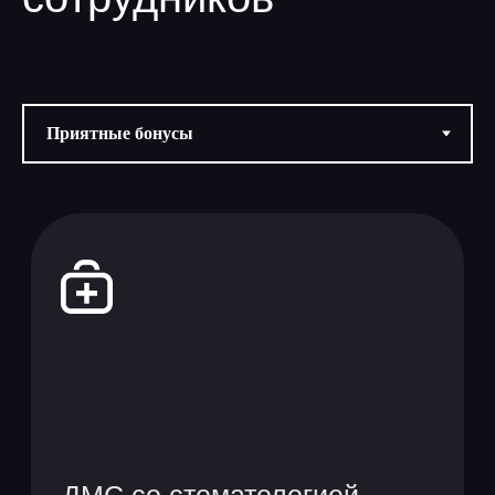
Ежемесячная сумма
на кафе, рестораны рядом
с офисами и доставку
продуктов в вашем городе
Бонусы от Сбера: льготное
кредитование и ипотека,
повышенные ставки
по вкладам