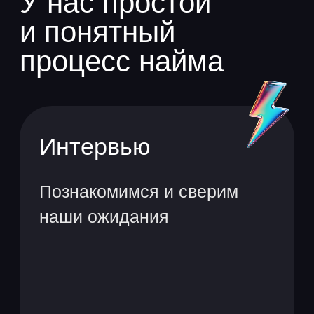
Вы можете стать стажёром
в ЮMoney с 18 лет, а от нас:
оформление
по договору и зарплата
Выплата подъёмных
необходимая для
на обустройство
работы техника
обучение, тренинги
и семинары
регулярная обратная
связь от наставников
доступ к собственной
базе знаний