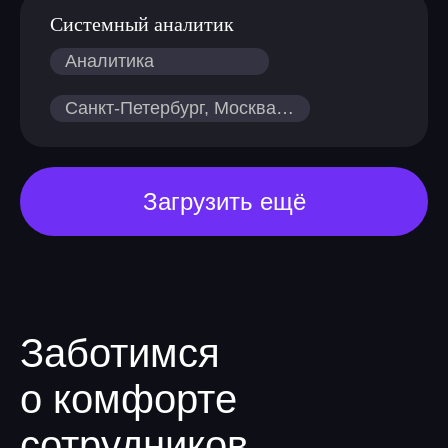
Системный аналитик
Санкт-Петербург, Москва, Нижний Новгород
ДМС со стоматологией
и полисом
путешественника после
Загрузить ещё
испытательного срока
Заботимся
о комфорте
сотрудников